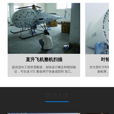
直升飞机整机扫描
叶轮
提供逆向工程所需数据，加快设计概念和模拟验
对大型叶片叶轮法
证，可生成 STL 数据用于快速成型和 加工。
速检测，从
医疗人体