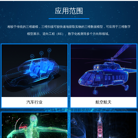
次/秒
s
测量精度
测量精度
应用范围
0.03
0.015~0.005
mm
mm
帧扫描区域
相机
300*275
5000000
相较于传统的三维建模，三维扫描可较快速地获取实物的三维数据模型，可应用于三维数字
mm
像素
模型展示、逆向工程（RE）、数字化检测等多个方向和领域。
汽车行业
航空航天