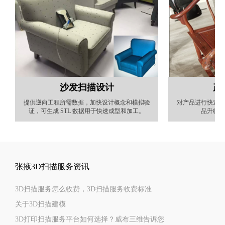
沙发扫描设计
产
提供逆向工程所需数据，加快设计概念和模拟验
对产品进行快速扫
证，可生成 STL 数据用于快速成型和加工。
品升级外
张掖3D扫描服务资讯
3D扫描服务怎么收费，3D扫描服务收费标准
关于3D扫描建模
3D打印扫描服务平台如何选择？威布三维告诉您