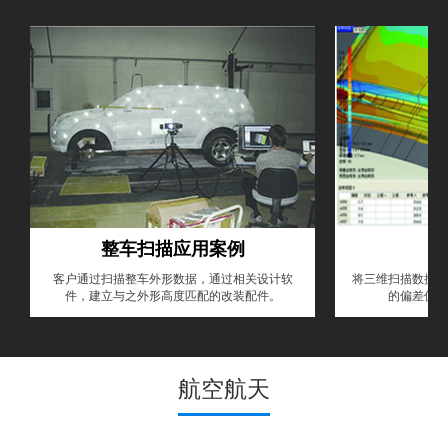
整车扫描应用案例
客户通过扫描整车外形数据，通过相关设计软
将三维扫描数据和
件，建立与之外形高度匹配的改装配件。
的偏差值，
航空航天