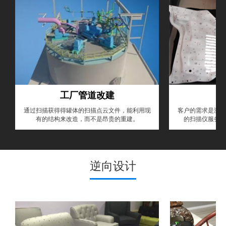
工厂管道改建
通过扫描获得得罐体的扫描点云文件，能利用现
客户的需求是测量
有的结构来改造，而不是昂贵的重建。
的扫描仪服务，
逆向设计