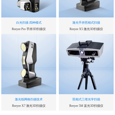
白光扫描 四种模式
激光手持照相式扫描
Reeyee Pro 手持3D扫描仪
Reeyee X5 激光3D扫描仪
扫描速率
扫描速率
240000
300000
次/秒
次/秒
单幅扫描精度
测量精度
0.05
0.03
mm
mm
测量范围
帧扫描区域
210*150
250*250
mm
mm
激光线网格扫描技术
照相式三维光学扫描
Reeyee X7 激光3D扫描仪
Reeyee 5M 蓝光3D扫描仪
扫描速率
扫描速度(单幅测量时间)
480000
1.5