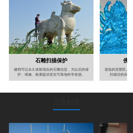
石雕扫描保护
佛
建档可以永久保留现在的石雕信息，为以后的保
老练的泥塑匠人要
护、维修、检测提供坚实可靠地科学依据。
扫描仪的应用
工业制造