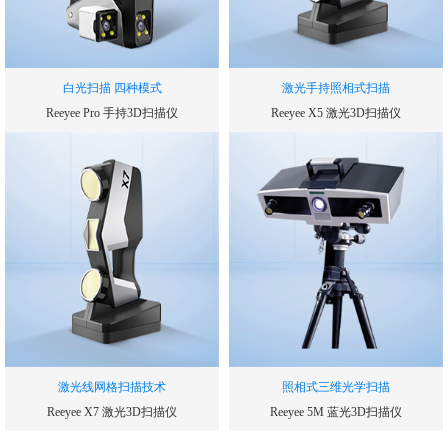
白光扫描 四种模式
激光手持照相式扫描
Reeyee Pro 手持3D扫描仪
Reeyee X5 激光3D扫描仪
扫描速率
扫描速率
240000
300000
次/秒
次/秒
单幅扫描精度
测量精度
0.05
0.03
mm
mm
测量范围
帧扫描区域
210*150
250*250
mm
mm
激光线网格扫描技术
照相式三维光学扫描
Reeyee X7 激光3D扫描仪
Reeyee 5M 蓝光3D扫描仪
扫描速率
扫描速度(单幅测量时间)
480000
1.5