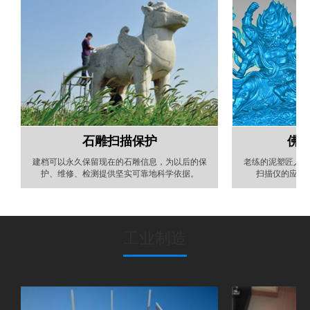
石雕扫描保护
佛
建档可以永久保留现在的石雕信息，为以后的保
老练的泥塑匠人要
护、维修、检测提供坚实可靠地科学依据。
扫描仪的应用
工业制造