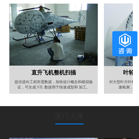
直升飞机整机扫描
叶轮
提供逆向工程所需数据，加快设计概念和模拟验
对大型叶片叶轮法
证，可生成 STL 数据用于快速成型和 加工。
速检测，从
医疗人体