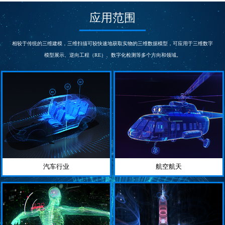
次/秒
s
测量精度
测量精度
应用范围
0.03
0.015~0.005
mm
mm
帧扫描区域
相机
300*275
5000000
相较于传统的三维建模，三维扫描可较快速地获取实物的三维数据模型，可应用于三维数字
mm
像素
模型展示、逆向工程（RE）、数字化检测等多个方向和领域。
汽车行业
航空航天