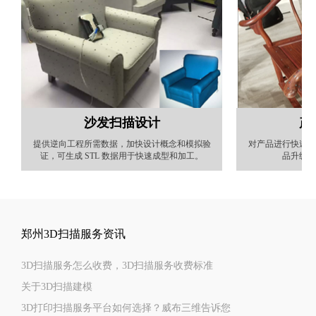
沙发扫描设计
产
提供逆向工程所需数据，加快设计概念和模拟验
对产品进行快速扫
证，可生成 STL 数据用于快速成型和加工。
品升级外
郑州3D扫描服务资讯
3D扫描服务怎么收费，3D扫描服务收费标准
关于3D扫描建模
3D打印扫描服务平台如何选择？威布三维告诉您