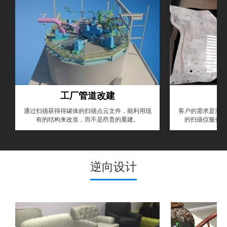
工厂管道改建
通过扫描获得得罐体的扫描点云文件，能利用现
客户的需求是测量
有的结构来改造，而不是昂贵的重建。
的扫描仪服务，
逆向设计