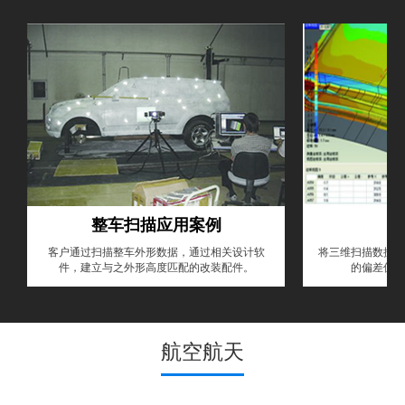
整车扫描应用案例
客户通过扫描整车外形数据，通过相关设计软
将三维扫描数据和
件，建立与之外形高度匹配的改装配件。
的偏差值，
航空航天