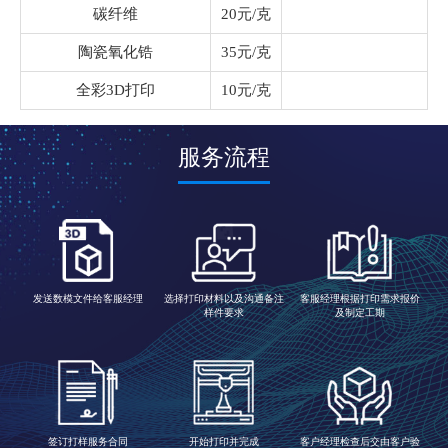
碳纤维
20元/克
陶瓷氧化锆
35元/克
全彩3D打印
10元/克
服务流程
发送数模文件给客服经理
选择打印材料以及沟通备注
客服经理根据打印需求报价
样件要求
及制定工期
签订打样服务合同
开始打印并完成
客户经理检查后交由客户验