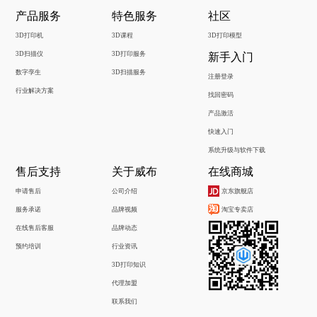
产品服务
特色服务
社区
3D打印机
3D课程
3D打印模型
3D扫描仪
3D打印服务
新手入门
数字孪生
3D扫描服务
注册登录
行业解决方案
找回密码
产品激活
快速入门
系统升级与软件下载
售后支持
关于威布
在线商城
申请售后
公司介绍
京东旗舰店
服务承诺
品牌视频
淘宝专卖店
在线售后客服
品牌动态
预约培训
行业资讯
3D打印知识
代理加盟
联系我们