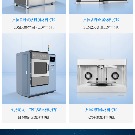
支持多种光敏树脂材料打印
支持多种金属材料打印
3DSL600光固化3D打印机
SLM250金属3D打印机
打印精度可达
打印精度可达
0.075
0.05
mm
mm
打印尺寸
打印尺寸
45*45*30
25*25*30
cm
cm
激光功率
扫描速度
1000
≥200
mW
W
支持尼龙、TPU多种材料打印
支持碳纤维材料打印
M400尼龙3D打印机
碳纤维3D打印机
打印精度可达
打印精度可达
0.05
0.05
mm
mm