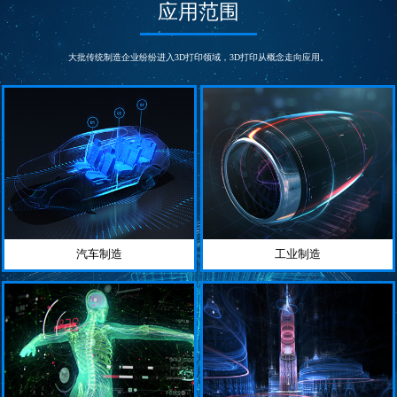
打印尺寸
打印尺寸
应用范围
30*30*40
33*27*20
cm
cm
打印速度
打印技术
200
FDM
大批传统制造企业纷纷进入3D打印领域，3D打印从概念走向应用。
m/s
熔融沉积
汽车制造
工业制造