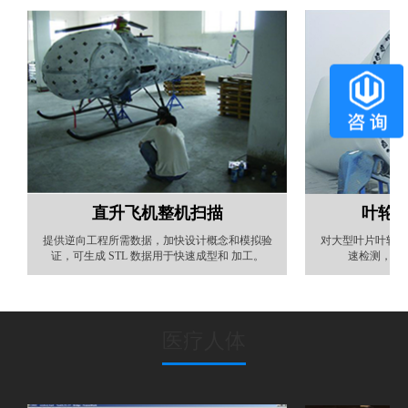
直升飞机整机扫描
叶轮
提供逆向工程所需数据，加快设计概念和模拟验
对大型叶片叶轮法
证，可生成 STL 数据用于快速成型和 加工。
速检测，从
医疗人体