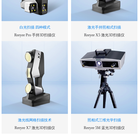
白光扫描 四种模式
激光手持照相式扫描
Reeyee Pro 手持3D扫描仪
Reeyee X5 激光3D扫描仪
扫描速率
扫描速率
240000
300000
次/秒
次/秒
单幅扫描精度
测量精度
0.05
0.03
mm
mm
测量范围
帧扫描区域
210*150
250*250
mm
mm
激光线网格扫描技术
照相式三维光学扫描
Reeyee X7 激光3D扫描仪
Reeyee 5M 蓝光3D扫描仪
扫描速率
扫描速度(单幅测量时间)
480000
1.5