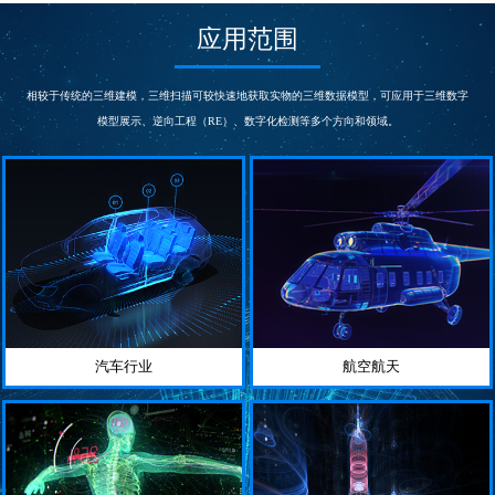
次/秒
s
测量精度
测量精度
应用范围
0.03
0.015~0.005
mm
mm
帧扫描区域
相机
300*275
5000000
相较于传统的三维建模，三维扫描可较快速地获取实物的三维数据模型，可应用于三维数字
mm
像素
模型展示、逆向工程（RE）、数字化检测等多个方向和领域。
汽车行业
航空航天