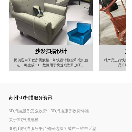
沙发扫描设计
产
提供逆向工程所需数据，加快设计概念和模拟验
对产品进行快速扫
证，可生成 STL 数据用于快速成型和加工。
品升级外
苏州3D扫描服务资讯
3D扫描服务怎么收费，3D扫描服务收费标准
关于3D扫描建模
3D打印扫描服务平台如何选择？威布三维告诉您