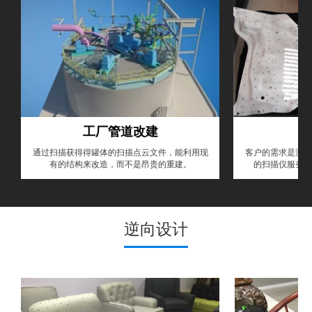
工厂管道改建
通过扫描获得得罐体的扫描点云文件，能利用现
客户的需求是测量
有的结构来改造，而不是昂贵的重建。
的扫描仪服务，
逆向设计