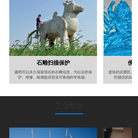
石雕扫描保护
佛
建档可以永久保留现在的石雕信息，为以后的保
老练的泥塑匠人要
护、维修、检测提供坚实可靠地科学依据。
扫描仪的应用
工业制造