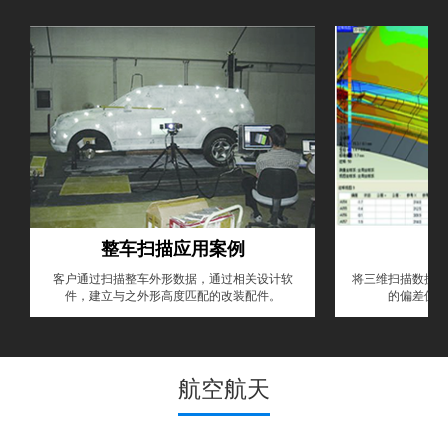
整车扫描应用案例
客户通过扫描整车外形数据，通过相关设计软
将三维扫描数据和
件，建立与之外形高度匹配的改装配件。
的偏差值，
航空航天