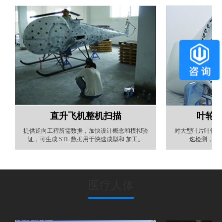
直升飞机整机扫描
叶轮
提供逆向工程所需数据，加快设计概念和模拟验
对大型叶片叶轮法
证，可生成 STL 数据用于快速成型和 加工。
速检测，从
医疗人体