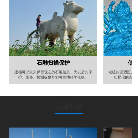
石雕扫描保护
佛
建档可以永久保留现在的石雕信息，为以后的保
老练的泥塑匠人要
护、维修、检测提供坚实可靠地科学依据。
扫描仪的应用
工业制造