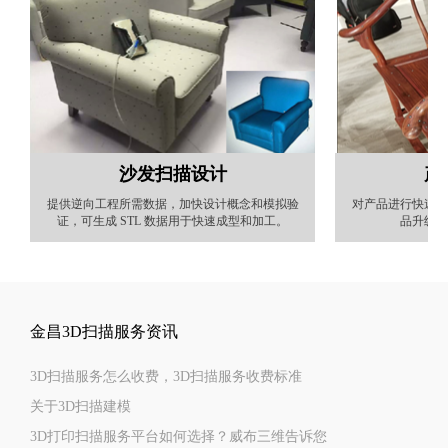
沙发扫描设计
产
提供逆向工程所需数据，加快设计概念和模拟验
对产品进行快速扫
证，可生成 STL 数据用于快速成型和加工。
品升级外
金昌3D扫描服务资讯
3D扫描服务怎么收费，3D扫描服务收费标准
关于3D扫描建模
3D打印扫描服务平台如何选择？威布三维告诉您