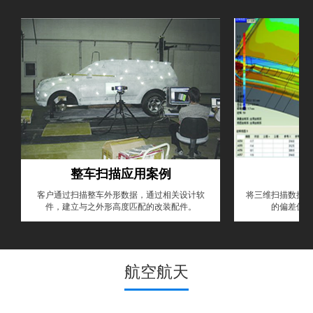
整车扫描应用案例
客户通过扫描整车外形数据，通过相关设计软
将三维扫描数据和
件，建立与之外形高度匹配的改装配件。
的偏差值，
航空航天