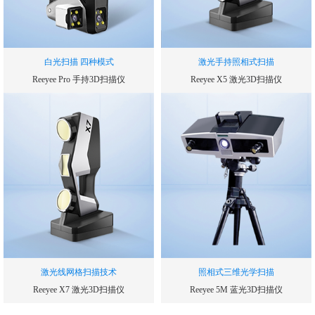
白光扫描 四种模式
激光手持照相式扫描
Reeyee Pro 手持3D扫描仪
Reeyee X5 激光3D扫描仪
扫描速率
扫描速率
240000
300000
次/秒
次/秒
单幅扫描精度
测量精度
0.05
0.03
mm
mm
测量范围
帧扫描区域
210*150
250*250
mm
mm
激光线网格扫描技术
照相式三维光学扫描
Reeyee X7 激光3D扫描仪
Reeyee 5M 蓝光3D扫描仪
扫描速率
扫描速度(单幅测量时间)
480000
1.5