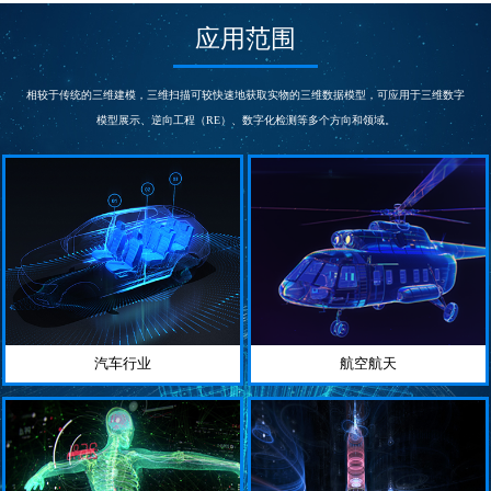
次/秒
s
测量精度
测量精度
应用范围
0.03
0.015~0.005
mm
mm
帧扫描区域
相机
300*275
5000000
相较于传统的三维建模，三维扫描可较快速地获取实物的三维数据模型，可应用于三维数字
mm
像素
模型展示、逆向工程（RE）、数字化检测等多个方向和领域。
汽车行业
航空航天