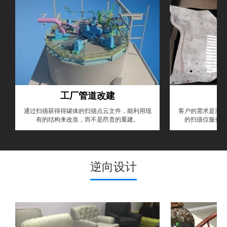
工厂管道改建
通过扫描获得得罐体的扫描点云文件，能利用现
客户的需求是测量
有的结构来改造，而不是昂贵的重建。
的扫描仪服务，
逆向设计