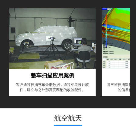
整车扫描应用案例
客户通过扫描整车外形数据，通过相关设计软
将三维扫描数据和
件，建立与之外形高度匹配的改装配件。
的偏差值，
航空航天