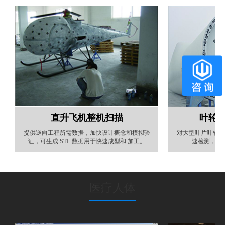
直升飞机整机扫描
叶轮
提供逆向工程所需数据，加快设计概念和模拟验
对大型叶片叶轮法
证，可生成 STL 数据用于快速成型和 加工。
速检测，从
医疗人体