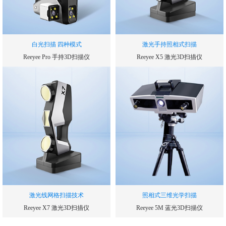
白光扫描 四种模式
激光手持照相式扫描
Reeyee Pro 手持3D扫描仪
Reeyee X5 激光3D扫描仪
扫描速率
扫描速率
240000
300000
次/秒
次/秒
单幅扫描精度
测量精度
0.05
0.03
mm
mm
测量范围
帧扫描区域
210*150
250*250
mm
mm
激光线网格扫描技术
照相式三维光学扫描
Reeyee X7 激光3D扫描仪
Reeyee 5M 蓝光3D扫描仪
扫描速率
扫描速度(单幅测量时间)
480000
1.5