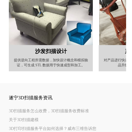
沙发扫描设计
产
提供逆向工程所需数据，加快设计概念和模拟验
对产品进行快速扫
证，可生成 STL 数据用于快速成型和加工。
品升级外
遂宁3D扫描服务资讯
3D扫描服务怎么收费，3D扫描服务收费标准
关于3D扫描建模
3D打印扫描服务平台如何选择？威布三维告诉您