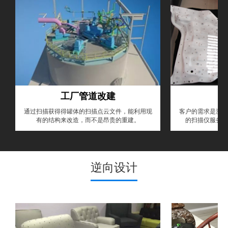
工厂管道改建
通过扫描获得得罐体的扫描点云文件，能利用现
客户的需求是测量
有的结构来改造，而不是昂贵的重建。
的扫描仪服务，
逆向设计