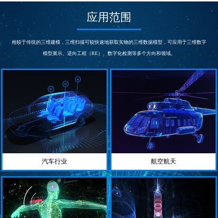
次/秒
s
测量精度
测量精度
应用范围
0.03
0.015~0.005
mm
mm
帧扫描区域
相机
300*275
5000000
相较于传统的三维建模，三维扫描可较快速地获取实物的三维数据模型，可应用于三维数字
mm
像素
模型展示、逆向工程（RE）、数字化检测等多个方向和领域。
汽车行业
航空航天