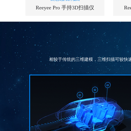
Reeyee Pro 手持3D扫描仪
Re
扫描速率
240000
次/秒
相较于传统的三维建模，三维扫描可较快
单幅扫描精度
0.05
mm
测量范围
210*150
mm