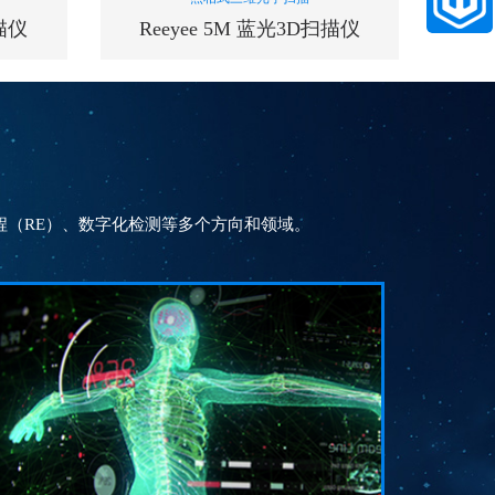
扫描仪
Reeyee 5M 蓝光3D扫描仪
扫描速度(单幅测量时间)
1.5
秒
s
（RE）、数字化检测等多个方向和领域。
测量精度
0.015~0.005
mm
相机
5000000
m
像素