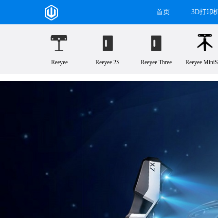
首页
3D打印
Reeyee
Reeyee 2S
Reeyee Three
Reeyee MiniS