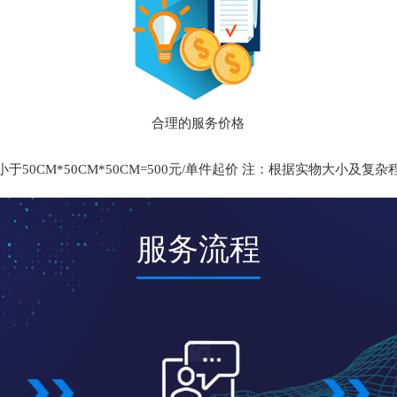
合理的服务价格
于50CM*50CM*50CM=500元/单件起价 注：根据实物大小及复
服务流程