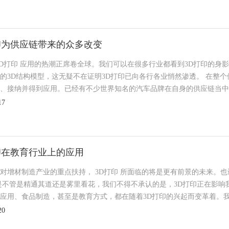
印为供应链带来的众多改变
3D打印 应用的热潮正席卷全球。我们可以在很多行业都看到3D打印的身
的3D结构模型，这无疑不在证明3D打印已向各行各业悄然渗透。 在整
、接纳并得到应用。已经有不少世界知名的汽车品牌在自身的供应链当中，
17
印在教育行业上的应用
对增材制造产业的重点扶持， 3D打印 所面临的将是更有前景的未来。也
是不管是精通其道还是雾里看花，我们不得不承认的是，3D打印正在影响
应用、食品制造，甚至是教育方式，都在随着3D打印的兴起而变革着。我们
20