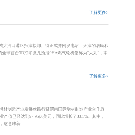
了解更多>
港区域大沽口港区抵津接卸。待正式并网发电后，天津的居民和
的全球首台3D打印微孔预混9HA燃气轮机俗称为“大九”，本
了解更多>
中国增材制造产业发展丝路行暨渭南国际增材制造产业合作恳
产值已经达到97.95亿美元，同比增长了33.5%。其中，
这意味着...