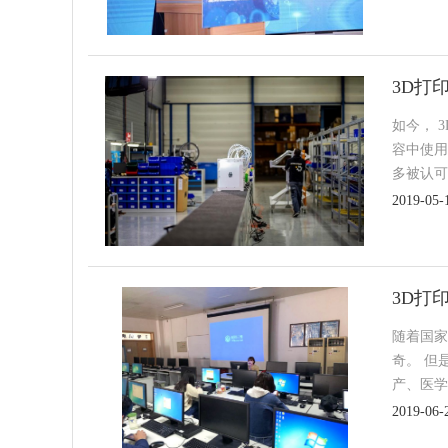
3D打
如今， 
容中使用
多被认可
2019-05-
3D打
随着国家
奇。 但
产、医学
2019-06-