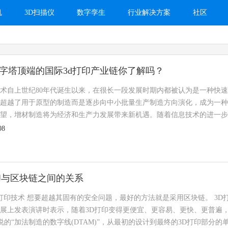
机
3D扫描仪
数字孪生
行业解决方案
社区
字塔顶端的国际3d打印产业链你了解吗？
技术自上世纪80年代诞生以来，在很长一段发展时期内都被认为是一种快速
超越了用于原型的制造而是逐步向中小批量生产制造方向演化，成为一种增材
望，增材制造将为经济和生产力发展带来新机遇。随着信息技术的进一步提升
08
印与区块链之间的关系
打印技术 想要超越其固有的安全问题，最好的方法就是采用区块链。 3D打印咨询公司3D
展上发表演讲时表示，随着3D打印变得更便宜、更容易、更快、更普遍
in所说的“加法制造的数字线(DTAM)”，从最初的设计到最终的3D打印部分的单