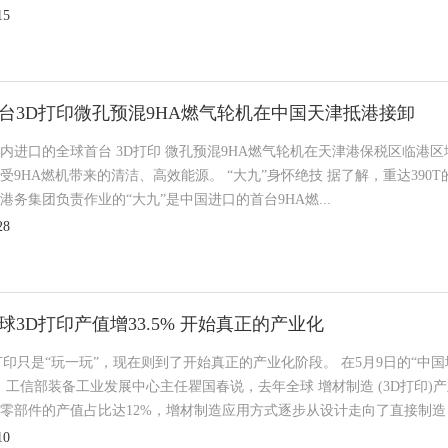
15
台3D打印微孔预混9HA燃气轮机在中国天津抵港接卸
内进口的全球首台 3D打印 微孔预混9HA燃气轮机在天津港保税区临
受9HA燃机带来的清洁、高效能源。 “大九”身怀绝技 据了解，重达390T
港务集团负责作业的“大九”是中国进口的首台9HA燃...
28
球3D打印产值增33.5% 开始真正的产业化
打印只是“玩一玩”，现在则到了开始真正的产业化阶段。 在5月9日的“
，工信部装备工业发展中心主任瞿国春说，去年全球 增材制造 (3D打印)产业
零部件的产值占比达12%，增材制造应用方式逐步从设计走向了直接制造，
10