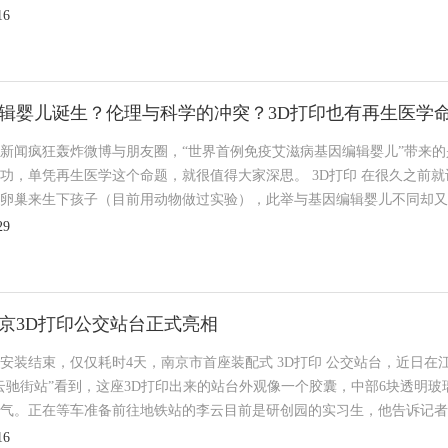
16
辑婴儿诞生？伦理与科学的冲突？3D打印也有再生医学
新闻疯狂轰炸微博与朋友圈，“世界首例免疫艾滋病基因编辑婴儿”带来
功，单凭再生医学这个命题，就很值得大家深思。 3D打印 在很久之前
卵巢来生下孩子（目前用动物做过实验），此举与基因编辑婴儿不同却又有共
29
京3D打印公交站台正式亮相
安装结束，仅仅耗时4天，南京市首座装配式 3D打印 公交站台，近日在
云驰街站”看到，这座3D打印出来的站台外观像一个胶囊，中部6块透明
气。正在等车准备前往地铁站的李云目前是研创园的实习生，他告诉记者，
16