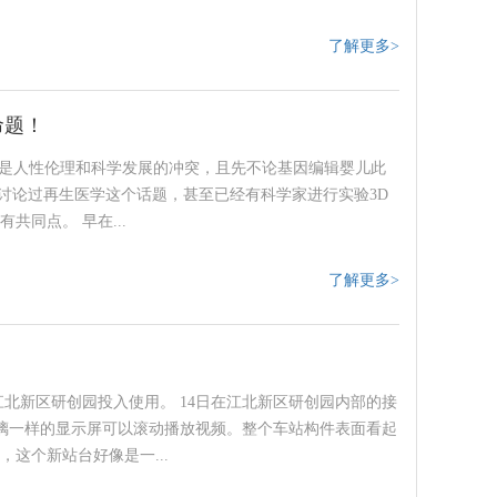
了解更多>
命题！
的是人性伦理和科学发展的冲突，且先不论基因编辑婴儿此
就讨论过再生医学这个话题，甚至已经有科学家进行实验3D
同点。 早在...
了解更多>
江北新区研创园投入使用。 14日在江北新区研创园内部的接
玻璃一样的显示屏可以滚动播放视频。整个车站构件表面看起
这个新站台好像是一...