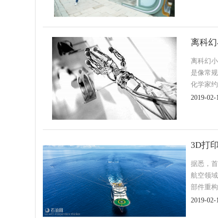
离科幻
离科幻小
是像常规
化学家约
2019-02-
3D打
据悉，首
航空领域
部件重构
2019-02-