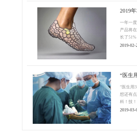
201
一年一度
产品将在
长了51
2019-02-
“医生
“医生用
想还有点
科！技！
2019-03-