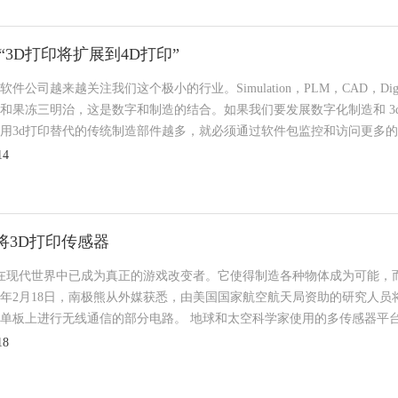
“3D打印将扩展到4D打印”
件公司越来越关注我们这个极小的行业。Simulation，PLM，CAD，Digita
和果冻三明治，这是数字和制造的结合。如果我们要发展数字化制造和 3
用3d打印替代的传统制造部件越多，就必须通过软件包监控和访问更多的文
14
A将3D打印传感器
 在现代世界中已成为真正的游戏改变者。它使得制造各种物体成为可能，
19年2月18日，南极熊从外媒获悉，由美国国家航空航天局资助的研究人
单板上进行无线通信的部分电路。 地球和太空科学家使用的多传感器平台
18