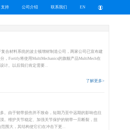
支持
公司介绍
联系我们
EN
是一家专注于复合材料系统的波士顿增材制造公司，两家公司已宣布建
y将使用MultiMechanics的旗舰产品MultiMech在
计。以后我们肯定需要...
了解更多>
多。由于韧带损伤并不致命，短期乃至中远期的影响也往
漠。维护关节稳定、加强关节保护的韧带一旦断裂，扭
范围大，其结构使它们在冲击下更...