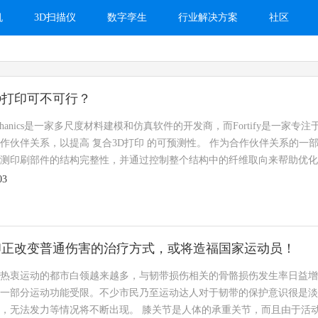
机
3D扫描仪
数字孪生
行业解决方案
社区
D打印可不可行？
iMechanics是一家多尺度材料建模和仿真软件的开发商，而Fortify
伙伴关系，以提高 复合3D打印 的可预测性。 作为合作伙伴关系的一部分，Fortif
测印刷部件的结构完整性，并通过控制整个结构中的纤维取向来帮助优化设
03
印正改变普通伤害的治疗方式，或将造福国家运动员！
热衷运动的都市白领越来越多，与韧带损伤相关的骨骼损伤发生率日益增
一部分运动功能受限。不少市民乃至运动达人对于韧带的保护意识很是淡
，无法发力等情况将不断出现。 膝关节是人体的承重关节，而且由于活动