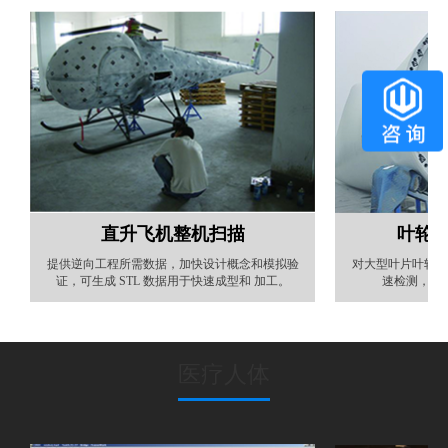
直升飞机整机扫描
叶轮
提供逆向工程所需数据，加快设计概念和模拟验
对大型叶片叶轮法
证，可生成 STL 数据用于快速成型和 加工。
速检测，从
医疗人体