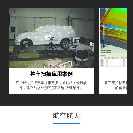
整车扫描应用案例
客户通过扫描整车外形数据，通过相关设计软
将三维扫描数据和
件，建立与之外形高度匹配的改装配件。
的偏差值，
航空航天