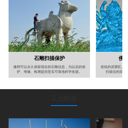
石雕扫描保护
佛
建档可以永久保留现在的石雕信息，为以后的保
老练的泥塑匠人要
护、维修、检测提供坚实可靠地科学依据。
扫描仪的应用
工业制造