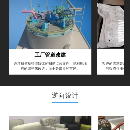
工厂管道改建
通过扫描获得得罐体的扫描点云文件，能利用现
客户的需求是测量
有的结构来改造，而不是昂贵的重建。
的扫描仪服务，
逆向设计