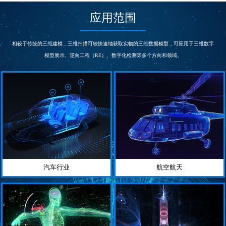
次/秒
s
测量精度
测量精度
应用范围
0.03
0.015~0.005
mm
mm
帧扫描区域
相机
300*275
5000000
相较于传统的三维建模，三维扫描可较快速地获取实物的三维数据模型，可应用于三维数字
mm
像素
模型展示、逆向工程（RE）、数字化检测等多个方向和领域。
汽车行业
航空航天