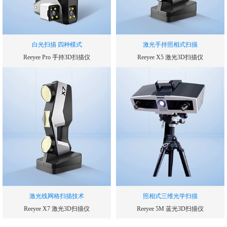
白光扫描 四种模式
激光手持照相式扫描
Reeyee Pro 手持3D扫描仪
Reeyee X5 激光3D扫描仪
扫描速率
扫描速率
240000
300000
次/秒
次/秒
单幅扫描精度
测量精度
0.05
0.03
mm
mm
测量范围
帧扫描区域
210*150
250*250
mm
mm
激光线网格扫描技术
照相式三维光学扫描
Reeyee X7 激光3D扫描仪
Reeyee 5M 蓝光3D扫描仪
扫描速率
扫描速度(单幅测量时间)
480000
1.5