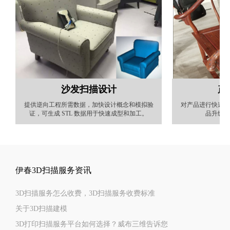
沙发扫描设计
产
提供逆向工程所需数据，加快设计概念和模拟验
对产品进行快速扫
证，可生成 STL 数据用于快速成型和加工。
品升级外
伊春3D扫描服务资讯
3D扫描服务怎么收费，3D扫描服务收费标准
关于3D扫描建模
3D打印扫描服务平台如何选择？威布三维告诉您