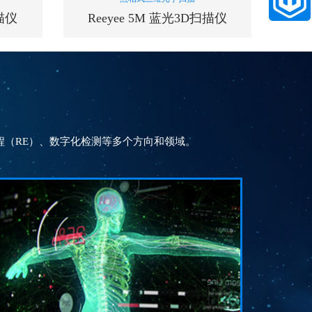
扫描仪
Reeyee 5M 蓝光3D扫描仪
扫描速度(单幅测量时间)
1.5
秒
s
（RE）、数字化检测等多个方向和领域。
测量精度
0.015~0.005
mm
相机
5000000
m
像素