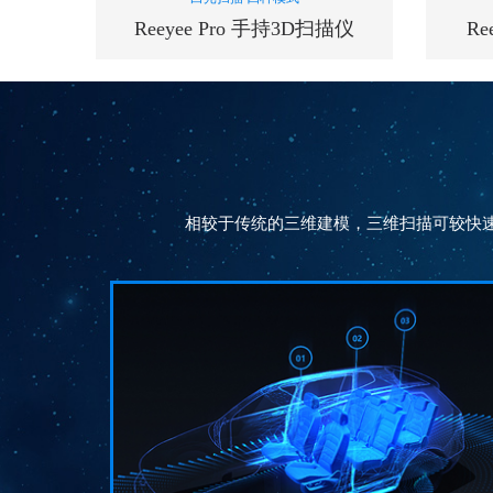
Reeyee Pro 手持3D扫描仪
Re
扫描速率
240000
次/秒
相较于传统的三维建模，三维扫描可较快
单幅扫描精度
0.05
mm
测量范围
210*150
mm