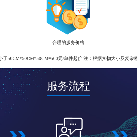
合理的服务价格
于50CM*50CM*50CM=500元/单件起价 注：根据实物大小及复
服务流程