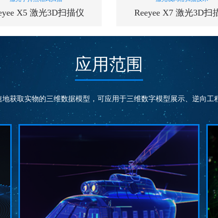
eyee X5 激光3D扫描仪
Reeyee X7 激光3D
应用范围
扫描速率
扫描速率
300000
480000
次/秒
次/
速地获取实物的三维数据模型，可应用于三维数字模型展示、逆向工程
测量精度
测量精度
0.03
0.03
mm
mm
帧扫描区域
帧扫描区域
250*250
300*275
mm
m