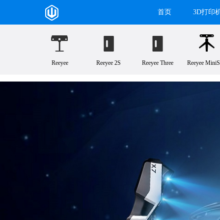
首页
3D打印
Reeyee
Reeyee 2S
Reeyee Three
Reeyee MiniS